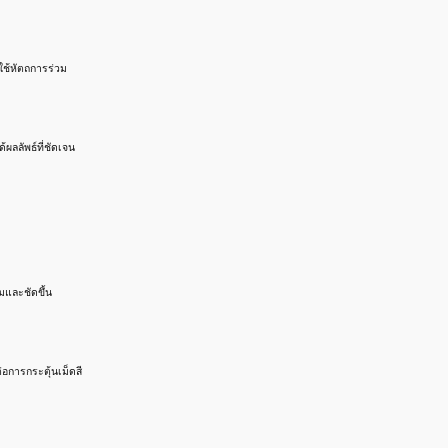
ใช้หัตถการร่วม
้ผลลัพธ์ที่ชัดเจน
้มและชัดขึ้น
อการกระตุ้นเม็ดสี