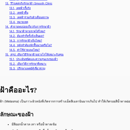
13.
รีวิวเคสจริงรักษาฝ้า Smooth Clinic
13.1.
เคสฝ้าเรื้อรัง
13.2.
เคสฝ้าตื้น
13.3.
เคสฝ้าร่วมกับผิวเสื่อมสภาพ
13.4.
หมายเหตุ
14.
คำถามพบบ่อยเกี่ยวกับการรักษาฝ้า
14.1.
รักษาฝ้าหายขาดได้ไหม?
14.2.
ต้องทำกี่ครั้งถึงเห็นผล?
14.3.
การรักษาฝ้าเจ็บไหม?
14.4.
หลังทำต้องพักฟื้นนานหรือไม่?
14.5.
ค่าใช้จ่ายแพงไหม?
15.
สรุป: เลือกวิธีรักษาฝ้าอย่างไรให้เหมาะกับคุณ
15.1.
ประเมินชนิดและความรุนแรงของฝ้า
15.2.
เลือกวิธีการรักษาที่เหมาะ
15.3.
ปรึกษาแพทย์ผู้เชี่ยวชาญ
ฝ้าคืออะไร?
ฝ้า (Melasma) เป็นภาวะผิวหนังที่เกิดจากการสร้างเม็ดสีเมลานินมากเกินไป ทำให้เกิดรอยสีน้ำตาล
ลักษณะของฝ้า
มีสีออกน้ำตาล เทา หรือน้ำตาลเข้ม