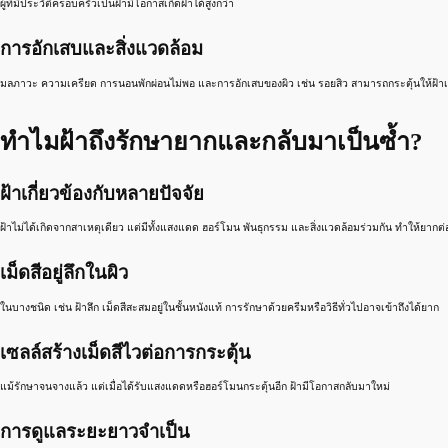
ผู้ที่มีประวัติครอบครัวเป็นฝ้ามีโอกาสเกิดฝ้าได้สูงกว่า
การอักเสบและสิ่งแวดล้อม
มลภาวะ ความเครียด การนอนพักผ่อนไม่พอ และการอักเสบของผิว เช่น รอยสิว สามารถกระตุ้นให้ฝ้าเห
ทำไมฝ้าถึงรักษายากและกลับมาเป็นซ้ำ?
ฝ้าเกี่ยวข้องกับหลายปัจจัย
ฝ้าไม่ได้เกิดจากสาเหตุเดียว แต่มีทั้งแสงแดด ฮอร์โมน พันธุกรรม และสิ่งแวดล้อมร่วมกัน ทำให้ยาก
เม็ดสีอยู่ลึกในผิว
ในบางชนิด เช่น ฝ้าลึก เม็ดสีสะสมอยู่ในชั้นหนังแท้ การรักษาด้วยครีมหรือวิธีทั่วไปอาจเข้าถึงได้ยาก
เซลล์สร้างเม็ดสีไวต่อการกระตุ้น
แม้รักษาจนจางแล้ว แต่เมื่อได้รับแสงแดดหรือฮอร์โมนกระตุ้นอีก ฝ้ามีโอกาสกลับมาใหม่
การดูแลระยะยาวจำเป็น