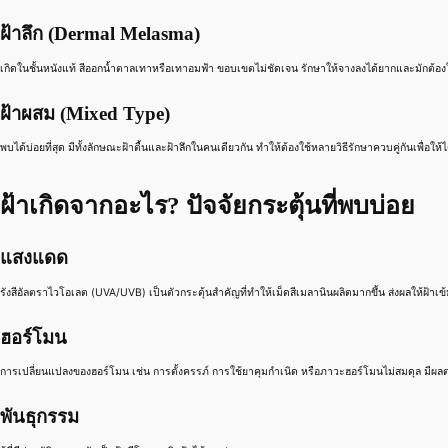
ฝ้าลึก (Dermal Melasma)
เกิดในชั้นหนังแท้ สีออกน้ำตาลเทาหรือเทาอมฟ้า ขอบเขตไม่ชัดเจน รักษาให้จางลงได้ยากและมักต้อง
ฝ้าผสม (Mixed Type)
พบได้บ่อยที่สุด มีทั้งลักษณะฝ้าตื้นและฝ้าลึกในคนเดียวกัน ทำให้ต้องใช้หลายวิธีรักษาควบคู่กันเพื่อให้ได
ฝ้าเกิดจากอะไร? ปัจจัยกระตุ้นที่พบบ่อย
แสงแดด
รังสีอัลตราไวโอเลต (UVA/UVB) เป็นตัวกระตุ้นสำคัญที่ทำให้เม็ดสีเมลานินผลิตมากขึ้น ส่งผลให้ฝ้าเข
ฮอร์โมน
การเปลี่ยนแปลงของฮอร์โมน เช่น การตั้งครรภ์ การใช้ยาคุมกำเนิด หรือภาวะฮอร์โมนไม่สมดุล มีผลต่
พันธุกรรม