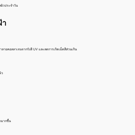
แลผิวประจำวัน
้า
การทำลายคอลลาเจนจากรังสี UV และลดการเกิดเม็ดสีส่วนเกิน
ิว
ดมากขึ้น