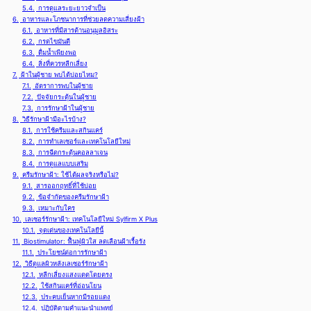
5.4.
การดูแลระยะยาวจำเป็น
6.
อาหารและโภชนาการที่ช่วยลดความเสี่ยงฝ้า
6.1.
อาหารที่มีสารต้านอนุมูลอิสระ
6.2.
กรดไขมันดี
6.3.
ดื่มน้ำเพียงพอ
6.4.
สิ่งที่ควรหลีกเลี่ยง
7.
ฝ้าในผู้ชาย พบได้บ่อยไหม?
7.1.
อัตราการพบในผู้ชาย
7.2.
ปัจจัยกระตุ้นในผู้ชาย
7.3.
การรักษาฝ้าในผู้ชาย
8.
วิธีรักษาฝ้ามีอะไรบ้าง?
8.1.
การใช้ครีมและสกินแคร์
8.2.
การทำเลเซอร์และเทคโนโลยีใหม่
8.3.
การฉีดกระตุ้นคอลลาเจน
8.4.
การดูแลแบบเสริม
9.
ครีมรักษาฝ้า: ใช้ได้ผลจริงหรือไม่?
9.1.
สารออกฤทธิ์ที่ใช้บ่อย
9.2.
ข้อจำกัดของครีมรักษาฝ้า
9.3.
เหมาะกับใคร
10.
เลเซอร์รักษาฝ้า: เทคโนโลยีใหม่ Sylfirm X Plus
10.1.
จุดเด่นของเทคโนโลยีนี้
11.
Biostimulator: ฟื้นฟูผิวใส ลดเลือนฝ้าเรื้อรัง
11.1.
ประโยชน์ต่อการรักษาฝ้า
12.
วิธีดูแลผิวหลังเลเซอร์รักษาฝ้า
12.1.
หลีกเลี่ยงแสงแดดโดยตรง
12.2.
ใช้สกินแคร์ที่อ่อนโยน
12.3.
ประคบเย็นหากมีรอยแดง
12.4.
ปฏิบัติตามคำแนะนำแพทย์