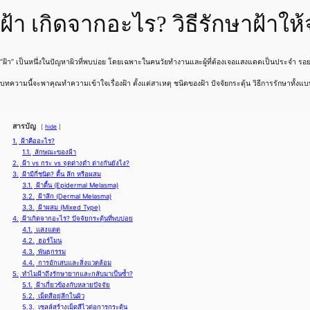
ฝ้า เกิดจากอะไร? วิธีรักษาฝ้าให
“ฝ้า” เป็นหนึ่งในปัญหาผิวที่พบบ่อย โดยเฉพาะในคนวัยทำงานและผู้ที่ต้องเจอแสงแดดเป็นประจำ รอ
บทความนี้จะพาคุณทำความเข้าใจเรื่องฝ้า ตั้งแต่สาเหตุ ชนิดของฝ้า ปัจจัยกระตุ้น วิธีการรักษาทั้
สารบัญ
hide
1.
ฝ้าคืออะไร?
1.1.
ลักษณะของฝ้า
2.
ฝ้า vs กระ vs จุดด่างดำ ต่างกันยังไง?
3.
ฝ้ามีกี่ชนิด? ตื้น ลึก หรือผสม
3.1.
ฝ้าตื้น (Epidermal Melasma)
3.2.
ฝ้าลึก (Dermal Melasma)
3.3.
ฝ้าผสม (Mixed Type)
4.
ฝ้าเกิดจากอะไร? ปัจจัยกระตุ้นที่พบบ่อย
4.1.
แสงแดด
4.2.
ฮอร์โมน
4.3.
พันธุกรรม
4.4.
การอักเสบและสิ่งแวดล้อม
5.
ทำไมฝ้าถึงรักษายากและกลับมาเป็นซ้ำ?
5.1.
ฝ้าเกี่ยวข้องกับหลายปัจจัย
5.2.
เม็ดสีอยู่ลึกในผิว
5.3.
เซลล์สร้างเม็ดสีไวต่อการกระตุ้น