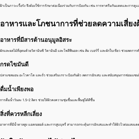
ฝ้าเป็นภาวะเรื้อรัง จึงต้องใช้การรักษาต่อเนื่องร่วมกับการป้องกัน เช่น การทาครีมกันแดดและการดู
อาหารและโภชนาการที่ช่วยลดความเสี่ยงฝ
อาหารที่มีสารต้านอนุมูลอิสระ
ผักและผลไม้ที่อุดมด้วยวิตามินซี วิตามินอี และโพลีฟีนอล เช่น ส้ม เบอร์รี่ และผักใบเขียว ช่วยลด
กรดไขมันดี
ปลาแซลมอน อะโวคาโด และถั่ว ช่วยเสริมเกราะป้องกันผิว ลดการอักเสบ และสนับสนุนการซ่อมแซมผ
ดื่มน้ำเพียงพอ
การดื่มน้ำวันละ 1.5–2 ลิตร ช่วยให้ผิวคงความชุ่มชื้นและฟื้นฟูได้ดีขึ้น
สิ่งที่ควรหลีกเลี่ยง
อาหารที่มีน้ำตาลสูง แอลกอฮอล์ และการสูบบุหรี่ สามารถกระตุ้นการอักเสบและทำให้ผิวไวต่อแสงแด