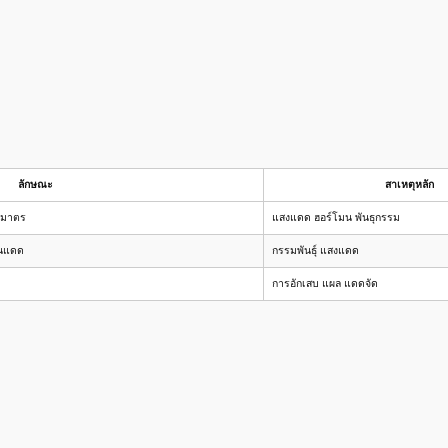
ลักษณะ
สาเหตุหลัก
สมมาตร
แสงแดด ฮอร์โมน พันธุกรรม
โดนแดด
กรรมพันธุ์ แสงแดด
การอักเสบ แผล แดดจัด