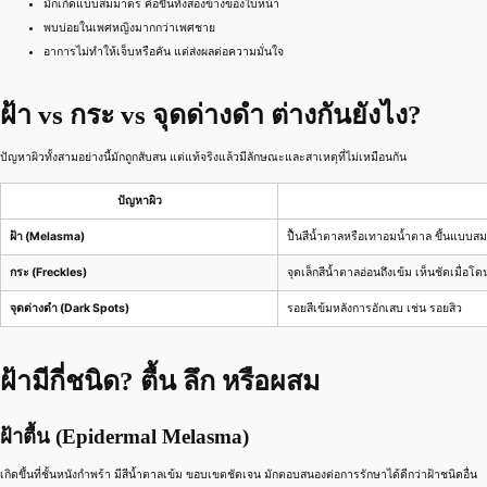
มักเกิดแบบสมมาตร คือขึ้นทั้งสองข้างของใบหน้า
พบบ่อยในเพศหญิงมากกว่าเพศชาย
อาการไม่ทำให้เจ็บหรือคัน แต่ส่งผลต่อความมั่นใจ
ฝ้า vs กระ vs จุดด่างดำ ต่างกันยังไง?
ปัญหาผิวทั้งสามอย่างนี้มักถูกสับสน แต่แท้จริงแล้วมีลักษณะและสาเหตุที่ไม่เหมือนกัน
ปัญหาผิว
ฝ้า (Melasma)
ปื้นสีน้ำตาลหรือเทาอมน้ำตาล ขึ้นแบบ
กระ (Freckles)
จุดเล็กสีน้ำตาลอ่อนถึงเข้ม เห็นชัดเมื่อ
จุดด่างดำ (Dark Spots)
รอยสีเข้มหลังการอักเสบ เช่น รอยสิว
ฝ้ามีกี่ชนิด? ตื้น ลึก หรือผสม
ฝ้าตื้น (Epidermal Melasma)
เกิดขึ้นที่ชั้นหนังกำพร้า มีสีน้ำตาลเข้ม ขอบเขตชัดเจน มักตอบสนองต่อการรักษาได้ดีกว่าฝ้าชนิดอื่น