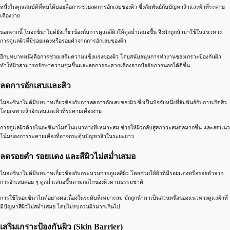
หนึ่งในคุณสมบัติที่พบได้บ่อยคือการช่วยลดการอักเสบของผิว ซึ่งสัมพันธ์กับปัญหาสิวและผิวที่ระคาย
เคืองง่าย
นอกจากนี้ ไนอะซินาไมด์ยังเกี่ยวข้องกับการดูแลสีผิวให้ดูสม่ำเสมอขึ้น จึงมักถูกนำมาใช้ในแนวทาง
การดูแลผิวที่มีรอยแดงหรือรอยดำจากการอักเสบของผิว
อีกบทบาทหนึ่งคือการช่วยเสริมความแข็งแรงของผิว โดยสนับสนุนการทำงานของเกราะป้องกันผิว
ทำให้ผิวสามารถรักษาความชุ่มชื้นและลดการระคายเคืองจากปัจจัยภายนอกได้ดีขึ้น
ลดการอักเสบและสิว
ไนอะซินาไมด์มีบทบาทเกี่ยวข้องกับการลดการอักเสบของผิว ซึ่งเป็นปัจจัยหนึ่งที่สัมพันธ์กับการเกิดสิว
โดยเฉพาะสิวอักเสบและผิวที่ระคายเคืองง่าย
การดูแลผิวด้วยไนอะซินาไมด์ในแนวทางที่เหมาะสม ช่วยให้ผิวกลับสู่สภาวะสมดุลมากขึ้น และลดแนว
โน้มของการระคายเคืองที่อาจกระตุ้นปัญหาสิวในระยะยาว
ลดรอยดำ รอยแดง และสีผิวไม่สม่ำเสมอ
ไนอะซินาไมด์มีบทบาทเกี่ยวข้องกับกระบวนการดูแลสีผิว โดยช่วยให้ผิวที่มีรอยแดงหรือรอยดำจาก
การอักเสบค่อย ๆ ดูสม่ำเสมอขึ้นตามกลไกของผิวตามธรรมชาติ
การใช้ไนอะซินาไมด์อย่างต่อเนื่องในระดับที่เหมาะสม มักถูกนำมาเป็นส่วนหนึ่งของแนวทางดูแลผิวที่
มีปัญหาสีผิวไม่สม่ำเสมอ โดยไม่รบกวนผิวมากเกินไป
เสริมเกราะป้องกันผิว (Skin Barrier)