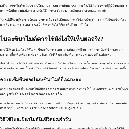
แม้ไนอะซินาไมด์จะจัดว่าอ่อนโยน แต่บางคนอาจเกิดการระคายเคืองได้ โดยเฉพาะผู้ที่มีผิวบอบบาง
มาก หรือมีประวัติแพ้ง่าย ควรเริ่มใช้อย่างระมัดระวังและสังเกตการตอบสนองของผิว
ในกรณีที่ผิวอยู่ในภาวะอักเสบ ระคายเคือง หรือมีแผลสด การใช้สารบำรุงใด ๆ รวมถึงไนอะซินาไมด์
ควรพิจารณาความเหมาะสมเป็นพิเศษ เพื่อไม่ให้กระตุ้นผิวมากเกินไป
ไนอะซินาไมด์ควรใช้ยังไงให้เห็นผลจริง?
การใช้ไนอะซินาไมด์ให้ได้ผล ขึ้นอยู่กับความเหมาะสมกับสภาพผิวมากกว่าการเลือกใช้ตามกระแส
แนวทางที่ถูกต้องคือการค่อย ๆ ปรับการใช้ให้สอดคล้องกับการตอบสนองของผิวแต่ละคน
ปัจจัยสำคัญไม่ได้มีเพียงตัวผลิตภัณฑ์ แต่รวมถึงวิธีการใช้ ความต่อเนื่อง และการดูแลผิวโดยรวม การ
เข้าใจหลักการเหล่านี้จะช่วยให้การใช้ไนอะซินาไมด์เป็นไปอย่างปลอดภัยและมีประสิทธิภาพมากขึ้น
ความเข้มข้นของไนอะซินาไมด์ที่เหมาะสม
ความเข้มข้นของไนอะซินาไมด์มีผลต่อการตอบสนองของผิว การเริ่มใช้ในระดับที่เหมาะสมช่วยให้ผิว
ค่อย ๆ ปรับตัว และลดโอกาสเกิดการระคายเคือง
การเลือกความเข้มข้นควรพิจารณาจากสภาพผิวและปัญหาที่ต้องการดูแล ผิวแต่ละคนมีความทนต่อ
สารบำรุงไม่เท่ากัน จึงไม่จำเป็นต้องเลือกความเข้มข้นสูงเสมอไป
วิธีใช้ไนอะซินาไมด์ในชีวิตประจำวัน
ไนอะซินาไมด์มักถูกนำมาใช้เป็นส่วนหนึ่งของขั้นตอนการดูแลผิวประจำวัน การจัดลำดับการใช้ให้