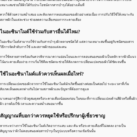
เหมาะสมช่วยให้ผิวได้รับประโยชน์จากสารบำรุงได้อย่างเต็มที่
ควรใช้ด้วยความสม่ำเสมอ และสังเกตการตอบสนองของผิวอย่างต่อเนื่อง การปรับวิธีใช้ให้เหมาะกับ
สภาพผิวในแต่ละช่วง ช่วยลดความเสี่ยงของการระคายเคือง
ไนอะซินาไมด์ใช้ร่วมกับสารอื่นได้ไหม?
ไนอะซินาไมด์สามารถใช้ร่วมกับสารบำรุงผิวหลายชนิดได้ แต่ความเหมาะสมขึ้นอยู่กับชนิดของสาร
วิธีการจัดลำดับการใช้ และสภาพผิวของแต่ละคน
การใช้หลายสารพร้อมกันควรพิจารณาความอ่อนโยนและการตอบสนองของผิวเป็นหลัก หากผิวมีแนว
โน้มระคายเคืองง่าย การเริ่มใช้ทีละชนิดจะช่วยให้สังเกตการเปลี่ยนแปลงของผิวได้ชัดเจนขึ้น
ใช้ไนอะซินาไมด์แล้วควรเห็นผลเมื่อไหร่?
การเปลี่ยนแปลงของผิวจากการใช้ไนอะซินาไมด์มักเกิดขึ้นอย่างค่อยเป็นค่อยไป ระยะเวลาที่เริ่ม
สังเกตเห็นผลแตกต่างกันไปตามสภาพผิวและปัญหาที่ต้องการดูแล
บางคนอาจรู้สึกว่าผิวดูสมดุลหรือระคายเคืองน้อยลงก่อน ในขณะที่การเปลี่ยนแปลงด้านสีผิวหรือพื้นผิว
ผิว อาจต้องใช้เวลาและความสม่ำเสมอมากขึ้น
สัญญาณที่บอกว่าควรหยุดใช้หรือปรึกษาผู้เชี่ยวชาญ
หากระหว่างการใช้ไนอะซินาไมด์เกิดอาการแสบ แดง คัน หรือระคายเคืองที่ไม่ลดลง อาจเป็น
สัญญาณว่าผิวไม่ตอบสนองต่อสารบำรุงในรูปแบบหรือความเข้มข้นนั้น