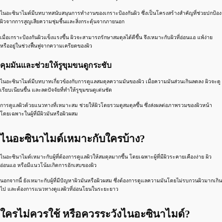
ไนอะซินาไมด์มีบทบาทสนับสนุนการทำงานของเกราะป้องกันผิว ซึ่งเป็นโครงสร้างสำคัญที่ช่วยปกป้อง
ผิวจากการสูญเสียความชุ่มชื้นและสิ่งกระตุ้นจากภายนอก
เมื่อเกราะป้องกันผิวแข็งแรงขึ้น ผิวจะสามารถรักษาสมดุลได้ดีขึ้น จึงเหมาะกับผิวที่อ่อนแอ แพ้ง่าย
หรืออยู่ในช่วงฟื้นฟูจากความเครียดของผิว
คุมมันและช่วยให้รูขุมขนดูกระชับ
ไนอะซินาไมด์มีบทบาทเกี่ยวข้องกับการดูแลสมดุลความมันของผิว เมื่อความมันส่วนเกินลดลง ผิวจะดู
เรียบเนียนขึ้น และลดปัจจัยที่ทำให้รูขุมขนดูเด่นชัด
การดูแลผิวด้วยแนวทางที่เหมาะสม ช่วยให้ผิวโดยรวมดูสมดุลขึ้น ซึ่งส่งผลต่อภาพรวมของผิวหน้า
โดยเฉพาะในผู้ที่มีผิวมันหรือผิวผสม
ไนอะซินาไมด์เหมาะกับใครบ้าง?
ไนอะซินาไมด์เหมาะกับผู้ที่ต้องการดูแลผิวให้สมดุลมากขึ้น โดยเฉพาะผู้ที่มีผิวระคายเคืองง่าย ผิว
อ่อนแอ หรือมีแนวโน้มเกิดการอักเสบของผิว
นอกจากนี้ ยังเหมาะกับผู้ที่มีปัญหาผิวมันหรือผิวผสม ซึ่งต้องการดูแลความมันโดยไม่รบกวนผิวมากเกิน
ไป และต้องการแนวทางดูแลผิวที่อ่อนโยนในระยะยาว
ใครไม่ควรใช้ หรือควรระวังไนอะซินาไมด์?