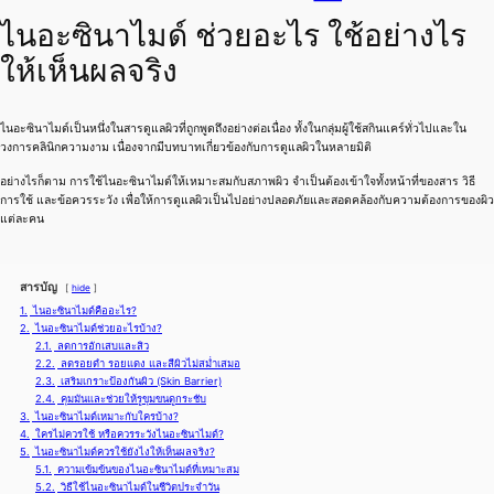
ไนอะซินาไมด์ ช่วยอะไร ใช้อย่างไร
ให้เห็นผลจริง
ไนอะซินาไมด์เป็นหนึ่งในสารดูแลผิวที่ถูกพูดถึงอย่างต่อเนื่อง ทั้งในกลุ่มผู้ใช้สกินแคร์ทั่วไปและใน
วงการคลินิกความงาม เนื่องจากมีบทบาทเกี่ยวข้องกับการดูแลผิวในหลายมิติ
อย่างไรก็ตาม การใช้ไนอะซินาไมด์ให้เหมาะสมกับสภาพผิว จำเป็นต้องเข้าใจทั้งหน้าที่ของสาร วิธี
การใช้ และข้อควรระวัง เพื่อให้การดูแลผิวเป็นไปอย่างปลอดภัยและสอดคล้องกับความต้องการของผิว
แต่ละคน
สารบัญ
hide
1.
ไนอะซินาไมด์คืออะไร?
2.
ไนอะซินาไมด์ช่วยอะไรบ้าง?
2.1.
ลดการอักเสบและสิว
2.2.
ลดรอยดำ รอยแดง และสีผิวไม่สม่ำเสมอ
2.3.
เสริมเกราะป้องกันผิว (Skin Barrier)
2.4.
คุมมันและช่วยให้รูขุมขนดูกระชับ
3.
ไนอะซินาไมด์เหมาะกับใครบ้าง?
4.
ใครไม่ควรใช้ หรือควรระวังไนอะซินาไมด์?
5.
ไนอะซินาไมด์ควรใช้ยังไงให้เห็นผลจริง?
5.1.
ความเข้มข้นของไนอะซินาไมด์ที่เหมาะสม
5.2.
วิธีใช้ไนอะซินาไมด์ในชีวิตประจำวัน