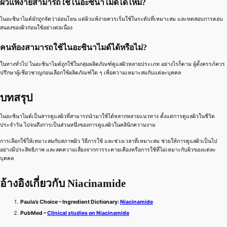
ผิวแพ้ง่ายสามารถใช้ไนอะซินาไมด์ได้ไหม?
ไนอะซินาไมด์มักถูกจัดว่าอ่อนโยน แต่ผิวแพ้ง่ายควรเริ่มใช้ในระดับที่เหมาะสม และทดสอบการตอบ
สนองของผิวก่อนใช้อย่างต่อเนื่อง
คนท้องสามารถใช้ไนอะซินาไมด์ได้หรือไม่?
ในทางทั่วไป ไนอะซินาไมด์ถูกใช้ในกลุ่มผลิตภัณฑ์ดูแลผิวหลายประเภท อย่างไรก็ตาม ผู้ตั้งครรภ์ควร
ปรึกษาผู้เชี่ยวชาญก่อนเลือกใช้ผลิตภัณฑ์ใด ๆ เพื่อความเหมาะสมกับแต่ละบุคคล
บทสรุป
ไนอะซินาไมด์เป็นสารดูแลผิวที่สามารถนำมาใช้ได้หลากหลายแนวทาง ตั้งแต่การดูแลผิวในชีวิต
ประจำวัน ไปจนถึงการเป็นส่วนหนึ่งของการดูแลผิวในคลินิกความงาม
การเลือกใช้ให้เหมาะสมกับสภาพผิว วิธีการใช้ และช่วงเวลาที่เหมาะสม ช่วยให้การดูแลผิวเป็นไป
อย่างมีประสิทธิภาพ และลดความเสี่ยงจากการระคายเคืองหรือการใช้ที่ไม่เหมาะกับผิวของแต่ละ
บุคคล
อ้างอิงเกี่ยวกับ Niacinamide
Paula’s Choice – Ingredient Dictionary:
Niacinamide
PubMed –
Clinical studies on Niacinamide