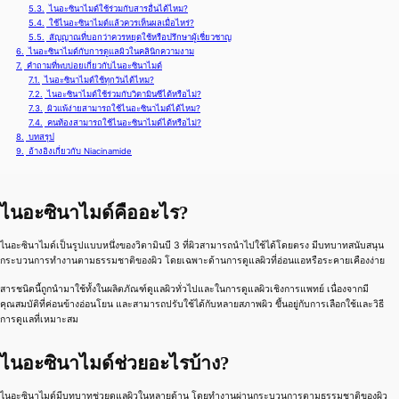
5.3.
ไนอะซินาไมด์ใช้ร่วมกับสารอื่นได้ไหม?
5.4.
ใช้ไนอะซินาไมด์แล้วควรเห็นผลเมื่อไหร่?
5.5.
สัญญาณที่บอกว่าควรหยุดใช้หรือปรึกษาผู้เชี่ยวชาญ
6.
ไนอะซินาไมด์กับการดูแลผิวในคลินิกความงาม
7.
คำถามที่พบบ่อยเกี่ยวกับไนอะซินาไมด์
7.1.
ไนอะซินาไมด์ใช้ทุกวันได้ไหม?
7.2.
ไนอะซินาไมด์ใช้ร่วมกับวิตามินซีได้หรือไม่?
7.3.
ผิวแพ้ง่ายสามารถใช้ไนอะซินาไมด์ได้ไหม?
7.4.
คนท้องสามารถใช้ไนอะซินาไมด์ได้หรือไม่?
8.
บทสรุป
9.
อ้างอิงเกี่ยวกับ Niacinamide
ไนอะซินาไมด์คืออะไร?
ไนอะซินาไมด์เป็นรูปแบบหนึ่งของวิตามินบี 3 ที่ผิวสามารถนำไปใช้ได้โดยตรง มีบทบาทสนับสนุน
กระบวนการทำงานตามธรรมชาติของผิว โดยเฉพาะด้านการดูแลผิวที่อ่อนแอหรือระคายเคืองง่าย
สารชนิดนี้ถูกนำมาใช้ทั้งในผลิตภัณฑ์ดูแลผิวทั่วไปและในการดูแลผิวเชิงการแพทย์ เนื่องจากมี
คุณสมบัติที่ค่อนข้างอ่อนโยน และสามารถปรับใช้ได้กับหลายสภาพผิว ขึ้นอยู่กับการเลือกใช้และวิธี
การดูแลที่เหมาะสม
ไนอะซินาไมด์ช่วยอะไรบ้าง?
ไนอะซินาไมด์มีบทบาทช่วยดูแลผิวในหลายด้าน โดยทำงานผ่านกระบวนการตามธรรมชาติของผิว