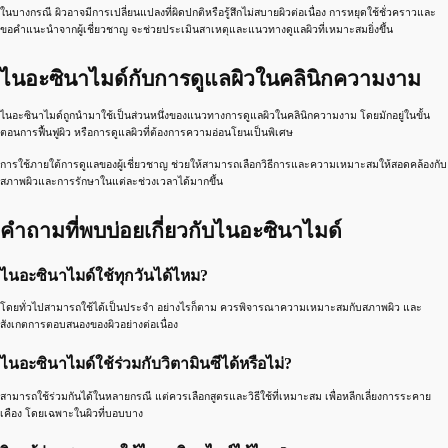
ในบางกรณี ผิวอาจมีการเปลี่ยนแปลงที่ผิดปกติหรือรู้สึกไม่สบายผิวต่อเนื่อง การหยุดใช้ชั่วคราวและ
ขอคำแนะนำจากผู้เชี่ยวชาญ จะช่วยประเมินสาเหตุและแนวทางดูแลผิวที่เหมาะสมยิ่งขึ้น
ไนอะซินาไมด์กับการดูแลผิวในคลินิกความงาม
ไนอะซินาไมด์ถูกนำมาใช้เป็นส่วนหนึ่งของแนวทางการดูแลผิวในคลินิกความงาม โดยมักอยู่ในขั้น
ตอนการฟื้นฟูผิว หรือการดูแลผิวที่ต้องการความอ่อนโยนเป็นพิเศษ
การใช้ภายใต้การดูแลของผู้เชี่ยวชาญ ช่วยให้สามารถเลือกวิธีการและความเหมาะสมให้สอดคล้องกับ
สภาพผิวและการรักษาในแต่ละช่วงเวลาได้มากขึ้น
คำถามที่พบบ่อยเกี่ยวกับไนอะซินาไมด์
ไนอะซินาไมด์ใช้ทุกวันได้ไหม?
โดยทั่วไปสามารถใช้ได้เป็นประจำ อย่างไรก็ตาม ควรพิจารณาความเหมาะสมกับสภาพผิว และ
สังเกตการตอบสนองของผิวอย่างต่อเนื่อง
ไนอะซินาไมด์ใช้ร่วมกับวิตามินซีได้หรือไม่?
สามารถใช้ร่วมกันได้ในหลายกรณี แต่ควรเลือกสูตรและวิธีใช้ที่เหมาะสม เพื่อหลีกเลี่ยงการระคาย
เคือง โดยเฉพาะในผิวที่บอบบาง